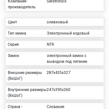
Компания-
Safetronics
производитель
Цвет
оливковый
Тип замка
Электронный кодовый
Серия
NTR
Замок
электронный замок с
выводом под питание
Внешние размеры
287х435х327
(ВхШхГ)
Внутренние размеры
247х395х260
(ВхШхГ)
Страна -
Словакия