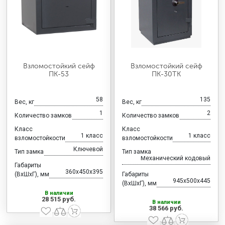
Взломостойкий сейф
Взломостойкий сейф
ПК-53
ПК-30ТК
58
135
Вес, кг
Вес, кг
1
2
Количество замков
Количество замков
Класс
Класс
1 класс
1 класс
взломостойкости
взломостойкости
Ключевой
Тип замка
Тип замка
Механический кодовый
Габариты
360x450x395
(ВхШхГ), мм
Габариты
945x500x445
(ВхШхГ), мм
В наличии
28 515 руб.
В наличии
38 566 руб.