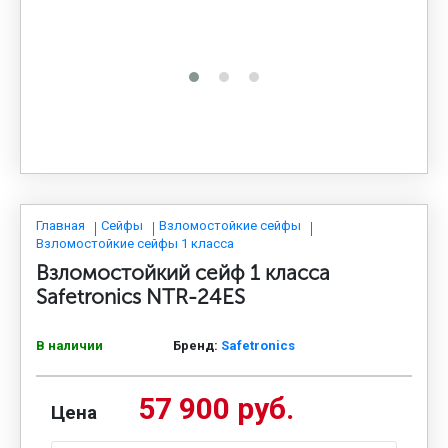
МЕДИЦИНСКАЯ МЕБЕЛЬ
СИСТЕМЫ ХРАНЕНИЯ
ОФИСНАЯ МЕБЕЛЬ
МЕБЕЛЬ ДЛЯ ДОМА
Главная
Сейфы
Взломостойкие сейфы
Взломостойкие сейфы 1 класса
Взломостойкий сейф 1 класса
МЕБЕЛЬ ДЛЯ СТОЛОВЫХ
Safetronics NTR-24ES
В наличии
Бренд:
Safetronics
СТАЛЬНЫЕ ДВЕРИ
57 900 руб.
Цена