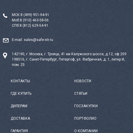
МСК:
8 (499) 951-94-91
Моб:
8 (910) 463-58-06
СПб:
8 (812) 629-54-91
E-mail:
sales@safe-str.ru
142190, г. Москва, г. Троицк, 41 км Калужского шоссе, д.12, оф.209
198516, г. Санкт-Петербург, Петергоф, ул. Фабричная, д. 1, литер И,
пом. 25
КОНТАКТЫ
НОВОСТИ
ГДЕ КУПИТЬ
СТАТЬИ
ДИЛЕРАМ
ГОСЗАКУПКИ
ДОСТАВКА
ПОРТФОЛИО
ГАРАНТИЯ
О КОМПАНИИ