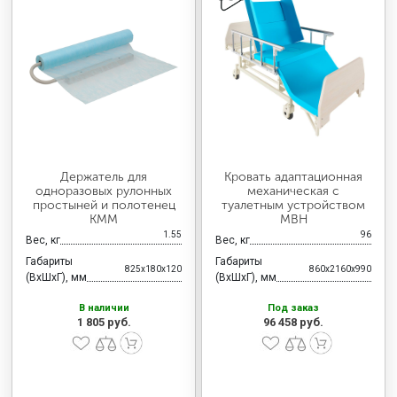
Держатель для
Кровать адаптационная
одноразовых рулонных
механическая с
простыней и полотенец
туалетным устройством
КММ
MBН
1.55
96
Вес, кг
Вес, кг
Габариты
Габариты
825x180x120
860x2160x990
(ВхШхГ), мм
(ВхШхГ), мм
В наличии
Под заказ
1 805 руб.
96 458 руб.