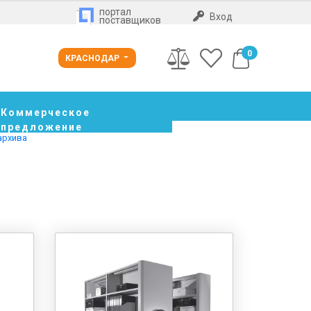
портал
Вход
поставщиков
0
КРАСНОДАР
Коммерческое
предложение
архива