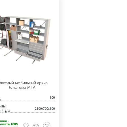
яжелый мобильный архив
(система МТА)
100
кг
риты
2100x700x400
Г), мм
ичии -
плата 100%