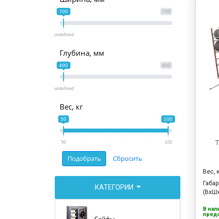
700
700
undefined
Глубина, мм
400
400
undefined
Вес, кг
50
100
Т
50
100
Вес, 
Габа
КАТЕГОРИИ
(ВхШх
В нал
предо
Сейфы