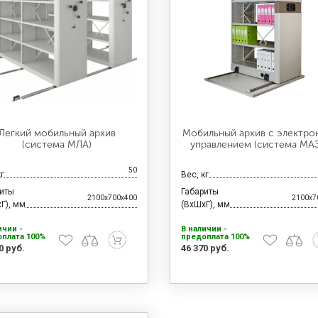
Легкий мобильный архив
Мобильный архив с электр
(система МЛА)
управлением (система МА
50
кг
Вес, кг
риты
Габариты
2100x700x400
2100x7
Г), мм
(ВхШхГ), мм
ичии -
В наличии -
плата 100%
предоплата 100%
0 руб.
46 370 руб.