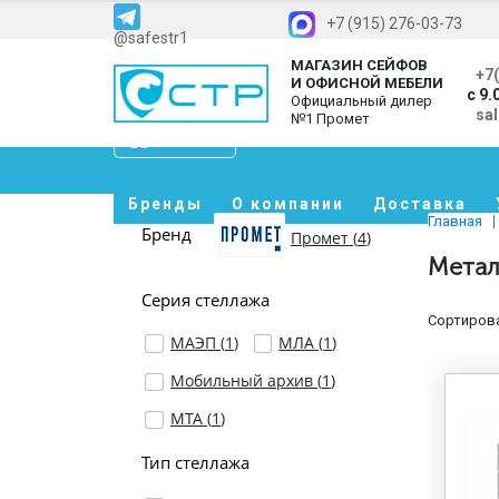
+7 (915) 276-03-73
@safestr1
МАГАЗИН СЕЙФОВ
+7(
И ОФИСНОЙ МЕБЕЛИ
с 9.
Официальный дилер
sa
№1 Промет
Каталог
Бренды
О компании
Доставка
Главная
Бренд
Промет (
4
)
Метал
Серия стеллажа
Сортирова
МАЭП (
1
)
МЛА (
1
)
Мобильный архив (
1
)
МТА (
1
)
Тип стеллажа