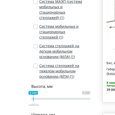
Система МАЭП (система
мобильных и
стационарных
стеллажей) (
1
)
Система мобильных и
стационарных
стеллажей (
1
)
Система стеллажей на
легком мобильном
основании (МЛА) (
1
)
Вес, 
Система стеллажей на
Габа
тяжелом мобильном
(ВхШх
основании (МТА) (
1
)
В нал
Высота, мм
предо
39 00
2 100
2 100
undefined
Ширина, мм