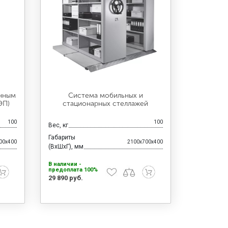
онным
Система мобильных и
ЭП)
стационарных стеллажей
100
100
Вес, кг
Габариты
00x400
2100x700x400
(ВхШхГ), мм
В наличии -
предоплата 100%
29 890 руб.