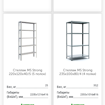
Стеллаж MS Strong
Стеллаж MS Strong
220х120х40/5 (5 полок)
235х100х80/4 (4 полки)
25
30,2
Вес, кг
Вес, кг
Габариты
Габариты
2205x1216x416
2355x1016x816
(ВхШхГ), мм
(ВхШхГ), мм
В наличии
В наличии