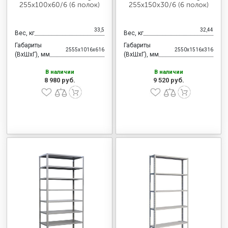
255х100х60/6 (6 полок)
255х150х30/6 (6 полок)
33,5
32,44
Вес, кг
Вес, кг
Габариты
Габариты
2555x1016x616
2550x1516x316
(ВхШхГ), мм
(ВхШхГ), мм
В наличии
В наличии
8 980 руб.
9 520 руб.