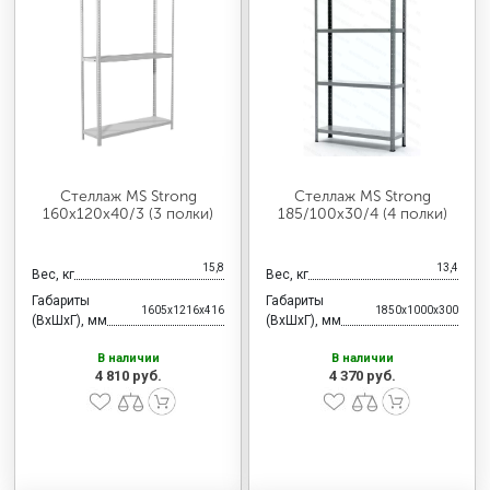
МЕДИЦИНСКАЯ МЕБЕЛЬ
СИСТЕМЫ ХРАНЕНИЯ
ОФИСНАЯ МЕБЕЛЬ
Стеллаж MS Strong
Стеллаж MS Strong
160х120х40/3 (3 полки)
185/100х30/4 (4 полки)
МЕБЕЛЬ ДЛЯ ДОМА
15,8
13,4
Вес, кг
Вес, кг
Габариты
Габариты
1605x1216x416
1850x1000x300
МЕБЕЛЬ ДЛЯ СТОЛОВЫХ
(ВхШхГ), мм
(ВхШхГ), мм
В наличии
В наличии
4 810 руб.
4 370 руб.
СТАЛЬНЫЕ ДВЕРИ