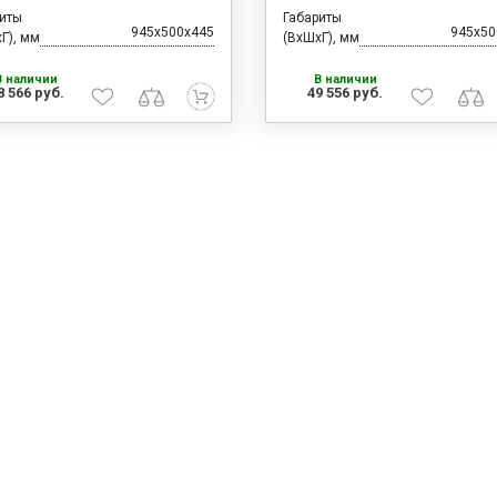
риты
Габариты
945x500x445
945x50
Г), мм
(ВхШхГ), мм
В наличии
В наличии
8 566 руб.
49 556 руб.