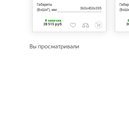
Габариты
Габа
360x450x395
(ВхШхГ), мм
(ВхШх
В наличии
28 515 руб.
3
Вы просматривали