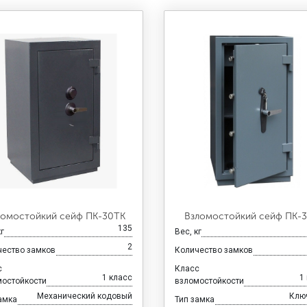
ломостойкий сейф ПК-30ТК
Взломостойкий сейф ПК-
135
кг
Вес, кг
2
чество замков
Количество замков
с
Класс
1 класс
1
мостойкости
взломостойкости
Механический кодовый
Клю
амка
Тип замка