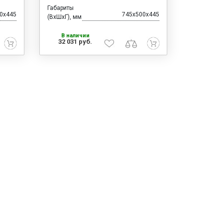
Габариты
0x445
745x500x445
(ВхШхГ), мм
В наличии
32 031 руб.