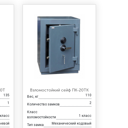
30Т
Взломостойкий сейф ПК-20ТК
135
110
Вес, кг
1
2
Количество замков
Класс
 класс
1 класс
взломостойкости
чевой
Механический кодовый
Тип замка