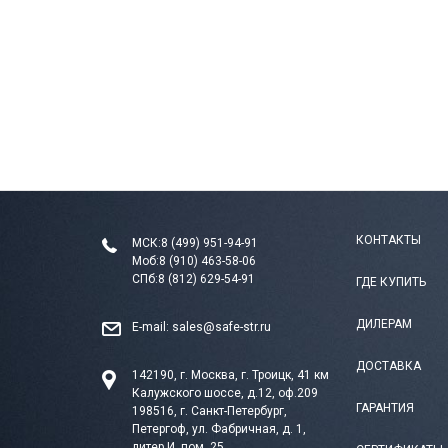
КОНТАКТЫ
МСК:
8 (499) 951-94-91
Моб:
8 (910) 463-58-06
СПб:
8 (812) 629-54-91
ГДЕ КУПИТЬ
ДИЛЕРАМ
E-mail:
sales@safe-str.ru
ДОСТАВКА
142190, г. Москва, г. Троицк, 41 км
Калужского шоссе, д.12, оф.209
ГАРАНТИЯ
198516, г. Санкт-Петербург,
Петергоф, ул. Фабричная, д. 1,
литер И, пом. 25