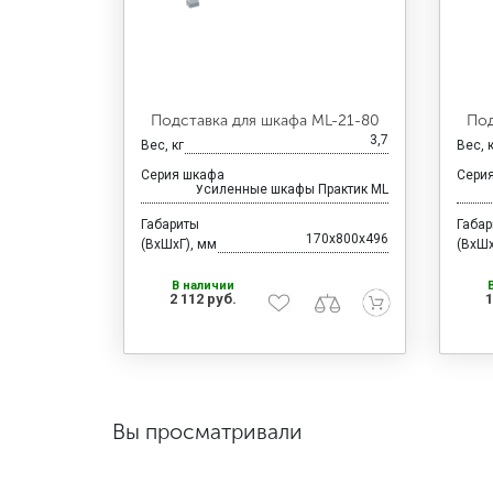
Подставка для шкафа ML-21-80
Под
3,7
Вес, кг
Вес, 
Серия шкафа
Сери
Усиленные шкафы Практик ML
Габариты
Габа
170x800x496
(ВхШхГ), мм
(ВхШх
В наличии
2 112 руб.
1
Вы просматривали