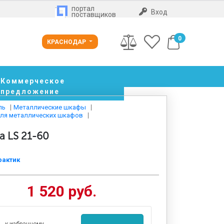
портал
Вход
поставщиков
0
КРАСНОДАР
Коммерческое
предложение
ль
Металлические шкафы
для металлических шкафов
а LS 21-60
Нажмите и покрутите 
посмотрите со всех с
рактик
1 520 руб.
к избранному