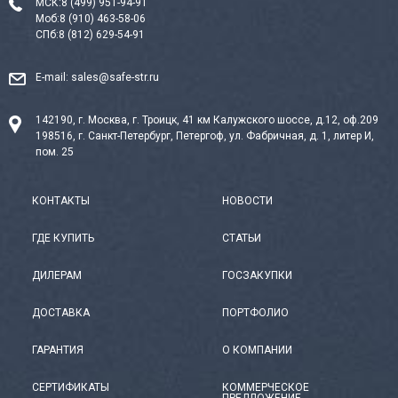
МСК:
8 (499) 951-94-91
Моб:
8 (910) 463-58-06
СПб:
8 (812) 629-54-91
E-mail:
sales@safe-str.ru
142190, г. Москва, г. Троицк, 41 км Калужского шоссе, д.12, оф.209
198516, г. Санкт-Петербург, Петергоф, ул. Фабричная, д. 1, литер И,
пом. 25
КОНТАКТЫ
НОВОСТИ
ГДЕ КУПИТЬ
СТАТЬИ
ДИЛЕРАМ
ГОСЗАКУПКИ
ДОСТАВКА
ПОРТФОЛИО
ГАРАНТИЯ
О КОМПАНИИ
СЕРТИФИКАТЫ
КОММЕРЧЕСКОЕ
ПРЕДЛОЖЕНИЕ