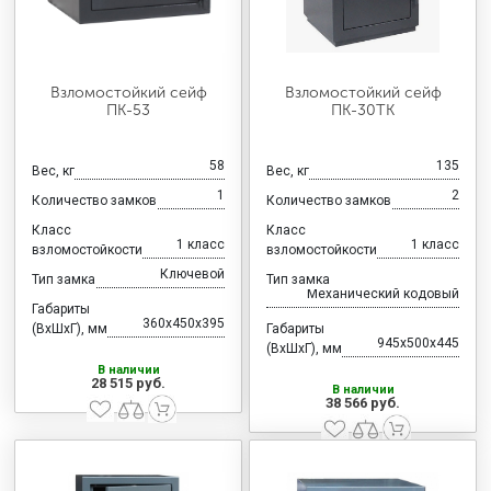
Взломостойкий сейф
Взломостойкий сейф
ПК-53
ПК-30ТК
58
135
Вес, кг
Вес, кг
1
2
Количество замков
Количество замков
Класс
Класс
1 класс
1 класс
взломостойкости
взломостойкости
Ключевой
Тип замка
Тип замка
Механический кодовый
Габариты
360x450x395
(ВхШхГ), мм
Габариты
945x500x445
(ВхШхГ), мм
В наличии
28 515 руб.
В наличии
38 566 руб.