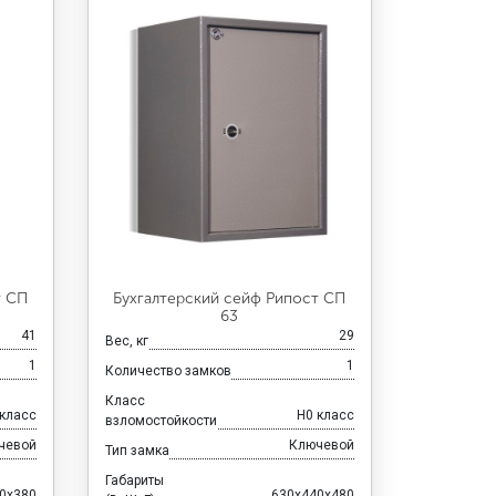
т СП
Бухгалтерский сейф Рипост СП
63
41
29
Вес, кг
1
1
Количество замков
Класс
 класс
H0 класс
взломостойкости
чевой
Ключевой
Тип замка
Габариты
0x380
630x440x480