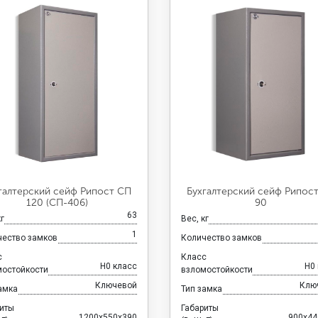
галтерский сейф Рипост СП
Бухгалтерский сейф Рипос
120 (СП-406)
90
63
кг
Вес, кг
1
чество замков
Количество замков
с
Класс
H0 класс
H0
мостойкости
взломостойкости
Ключевой
Клю
амка
Тип замка
риты
Габариты
1200x550x390
900x44