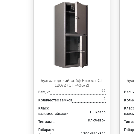
Бухгалтерский сейф Рипост СП
Бух
120/2 (СП-406/2)
66
Вес, кг
Вес, 
2
Количество замков
Коли
Класс
Клас
H0 класс
взломостойкости
взло
Ключевой
Тип замка
Тип з
Габариты
Габа
1200x550x390