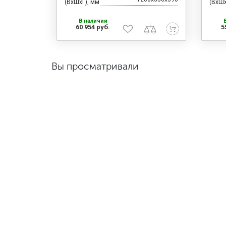
(ВхШхГ), мм
(ВхШх
В наличии
60 954 руб.
5
Вы просматривали