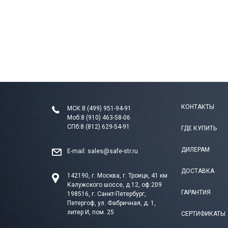
КОНТАКТЫ
МСК:
8 (499) 951-94-91
Моб:
8 (910) 463-58-06
СПб:
8 (812) 629-54-91
ГДЕ КУПИТЬ
ДИЛЕРАМ
E-mail:
sales@safe-str.ru
ДОСТАВКА
142190, г. Москва, г. Троицк, 41 км
Калужского шоссе, д.12, оф.209
ГАРАНТИЯ
198516, г. Санкт-Петербург,
Петергоф, ул. Фабричная, д. 1,
литер И, пом. 25
СЕРТИФИКАТЫ