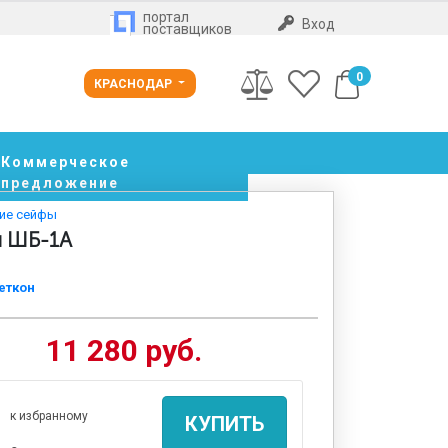
портал
Вход
поставщиков
0
КРАСНОДАР
Коммерческое
предложение
кие сейфы
й ШБ-1А
еткон
11 280 руб.
к избранному
КУПИТЬ