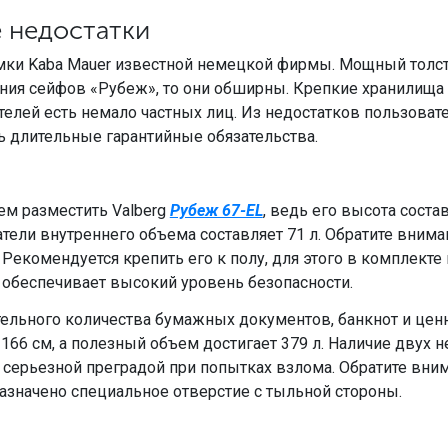
 недостатки
мки Kaba Mauer известной немецкой фирмы. Мощный толст
ения сейфов «Рубеж», то они обширны. Крепкие хранилищ
телей есть немало частных лиц. Из недостатков пользова
 длительные гарантийные обязательства.
м разместить Valberg
Рубеж 67-EL
, ведь его высота соста
ели внутреннего объема составляет 71 л. Обратите внимани
екомендуется крепить его к полу, для этого в комплекте 
 обеспечивает высокий уровень безопасности.
тельного количества бумажных документов, банкнот и ценн
166 см, а полезный объем достигает 379 л. Наличие двух 
я серьезной преградой при попытках взлома. Обратите вн
назначено специальное отверстие с тыльной стороны.