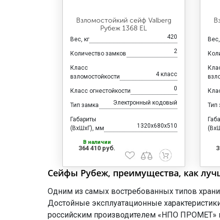
Взломостойкий сейф Valberg
В
Рубеж 1368 EL
420
Вес, кг
Вес,
2
Количество замков
Кол
Класс
Кла
4 класс
взломостойкости
взл
0
Класс огнестойкости
Кла
Электронный кодовый
Тип замка
Тип
Габариты
Габ
1320x680x510
(ВхШхГ), мм
(ВхШ
В наличии
364 410 руб.
3
Сейфы Рубеж, преимущества, как луч
Одним из самых востребованных типов хранил
Достойные эксплуатационные характеристики 
российским производителем «НПО ПРОМЕТ» и