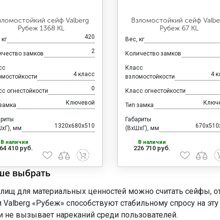
зломостойкий сейф Valberg
Взломостойкий сейф Valbe
Рубеж 1368 KL
Рубеж 67 KL
420
 кг
Вес, кг
2
ичество замков
Количество замков
сс
Класс
4 класс
4 к
омостойкости
взломостойкости
0
сс огнестойкости
Класс огнестойкости
Ключевой
Ключ
 замка
Тип замка
ариты
Габариты
1320x680x510
670x510
хГ), мм
(ВхШхГ), мм
В наличии
В наличии
64 410 руб.
226 710 руб.
ше выбрать
ищ для материальных ценностей можно считать сейфы, от
Valberg «Рубеж» способствуют стабильному спросу на эт
 не вызывает нареканий среди пользователей.