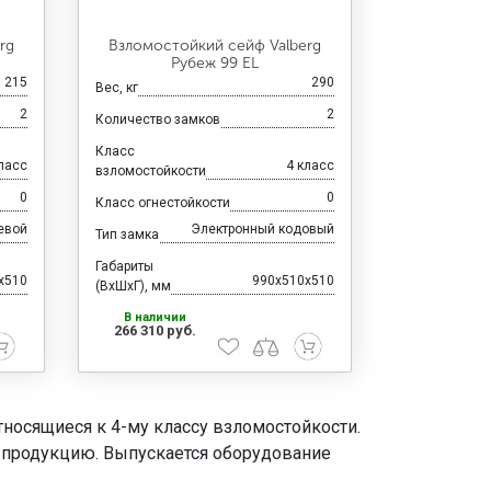
rg
Взломостойкий сейф Valberg
Рубеж 99 EL
215
290
Вес, кг
2
2
Количество замков
Класс
ласс
4 класс
взломостойкости
0
0
Класс огнестойкости
евой
Электронный кодовый
Тип замка
Габариты
x510
990x510x510
(ВхШхГ), мм
В наличии
266 310 руб.
носящиеся к 4-му классу взломостойкости.
у продукцию. Выпускается оборудование