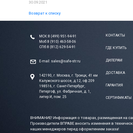
30.09.2021
Возврат к списку
КОНТАКТЫ
МСК:
8 (499) 951-94-91
Моб:
8 (910) 463-58-06
СПб:
8 (812) 629-54-91
ГДЕ КУПИТЬ
ДИЛЕРАМ
E-mail:
sales@safe-str.ru
ДОСТАВКА
142190, г. Москва, г. Троицк, 41 км
Калужского шоссе, д.12, оф.209
ГАРАНТИЯ
198516, г. Санкт-Петербург,
Петергоф, ул. Фабричная, д. 1,
литер И, пом. 25
СЕРТИФИКАТЫ
ВНИМАНИЕ! Информация о товарах, размещенная на сай
Производители ВПРАВЕ вносить изменения в техническ
наших менеджеров перед оформлением заказа!